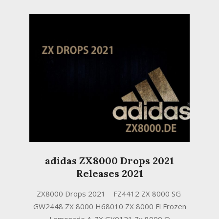
adidas ZX8000 Drops 2021
Releases 2021
2021-
ZX8000 Drops 2021 FZ4412 ZX 8000 SG
01-
GW2448 ZX 8000 H68010 ZX 8000 Fl Frozen
19
Lemonade A-ZX GY0121 Zx 8000 Q