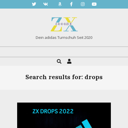
Skip
to
content
Dein adidas Turnschuh Seit 2020
Search
Primary
Navigation
Menu
Search results for: drops