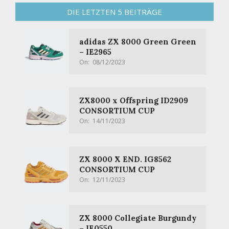
DIE LETZTEN 5 BEITRÄGE
adidas ZX 8000 Green Green
– IE2965
On:
08/12/2023
ZX8000 x Offspring ID2909
CONSORTIUM CUP
On:
14/11/2023
ZX 8000 X END. IG8562
CONSORTIUM CUP
On:
12/11/2023
ZX 8000 Collegiate Burgundy
– IE0550