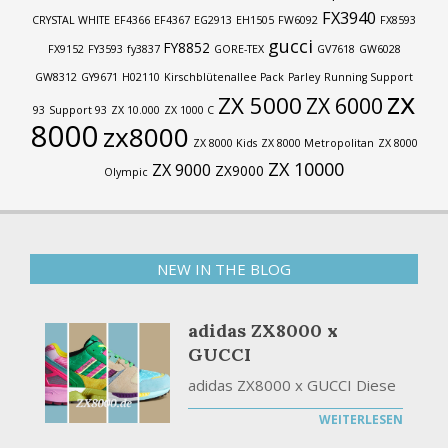
FX3940
CRYSTAL WHITE
EF4366
EF4367
EG2913
EH1505
FW6092
FX8593
gucci
FY8852
FX9152
FY3593
fy3837
GORE-TEX
GV7618
GW6028
GW8312
GY9671
H02110
Kirschblütenallee Pack
Parley
Running Support
zx
ZX 5000
ZX 6000
93
Support 93
ZX 10.000
ZX 1000 C
8000
zx8000
ZX 8000 Kids
ZX 8000 Metropolitan
ZX 8000
ZX 10000
ZX 9000
ZX9000
Olympic
NEW IN THE BLOG
adidas ZX8000 x
GUCCI
adidas ZX8000 x GUCCI Diese
WEITERLESEN